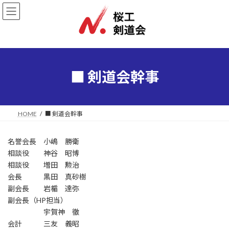
コ
ナ
ン
ビ
テ
ゲ
ン
ー
ツ
シ
へ
ョ
ス
ン
■ 剣道会幹事
キ
に
ッ
移
プ
動
HOME
■ 剣道会幹事
名誉会長 小嶋 勝衛
相談役 神谷 昭博
相談役 増田 勲治
会長 黒田 真砂樹
副会長 岩楯 達弥
副会長（HP担当）
宇賀神 徹
会計 三友 義昭