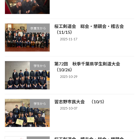
桜工剣道会 総会・懇親会・稽古会
卒業生から
（11/15）
2025-11-17
第72回 秋季千葉県学生剣道大会
学生から
（10/26）
2025-10-29
習志野市民大会 （10/5）
学生から
2025-10-07