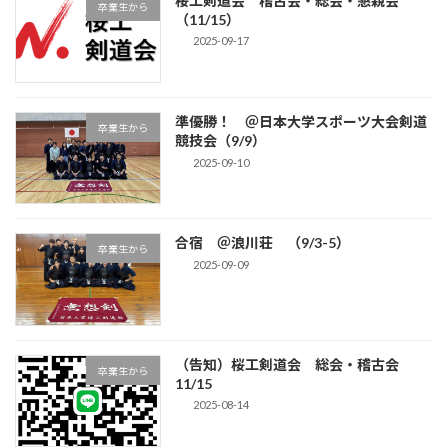
桜工剣道会 稽古会・総会・懇親会
卒業生から
（11/15）
2025-09-17
準優勝！ ＠日本大学スポーツ大会剣道
卒業生から
競技会（9/9）
2025-09-10
合宿 ＠浪川荘 （9/3-5）
卒業生から
2025-09-09
（告知）桜工剣道会 総会・稽古会
卒業生から
11/15
2025-08-14