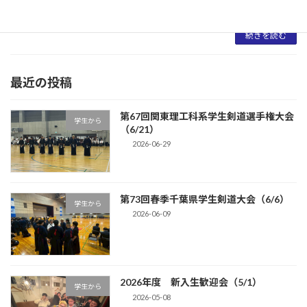
くお忙 […]
続きを読む
最近の投稿
第67回関東理工科系学生剣道選手権大会
学生から
（6/21）
2026-06-29
第73回春季千葉県学生剣道大会（6/6）
学生から
2026-06-09
2026年度 新入生歓迎会（5/1）
学生から
2026-05-08