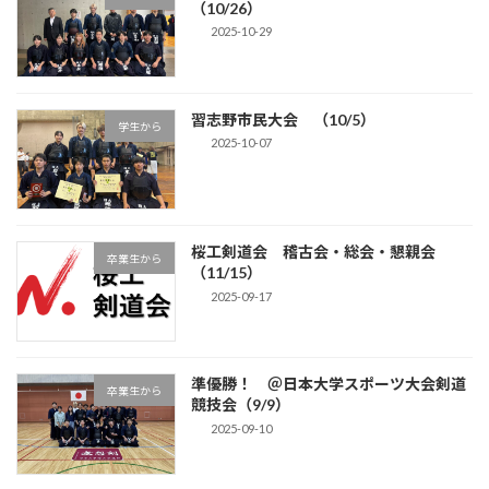
（10/26）
2025-10-29
習志野市民大会 （10/5）
学生から
2025-10-07
桜工剣道会 稽古会・総会・懇親会
卒業生から
（11/15）
2025-09-17
準優勝！ ＠日本大学スポーツ大会剣道
卒業生から
競技会（9/9）
2025-09-10