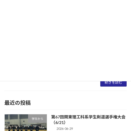
メメコ […]
続きを読む
第73回春季千葉県学生剣道大会（6/6）
学生から
2026-06-09
第73回春季千葉県学生剣道大会が城西国際大学
で行われました。（6/6）男子団体の結果は”3
位”となりました。 男子団体戦優勝 清和
大学準優勝 国際武道大学第３位 城西国
際大学第３位 日大桜工 女子団体戦優勝
[…]
続きを読む
最近の投稿
第67回関東理工科系学生剣道選手権大会
学生から
（6/21）
2026-06-29