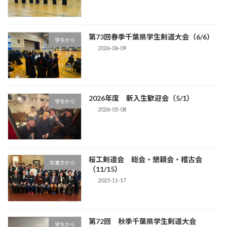
第73回春季千葉県学生剣道大会（6/6）
学生から
2026-06-09
2026年度 新入生歓迎会（5/1）
学生から
2026-05-08
桜工剣道会 総会・懇親会・稽古会
卒業生から
（11/15）
2025-11-17
第72回 秋季千葉県学生剣道大会
学生から