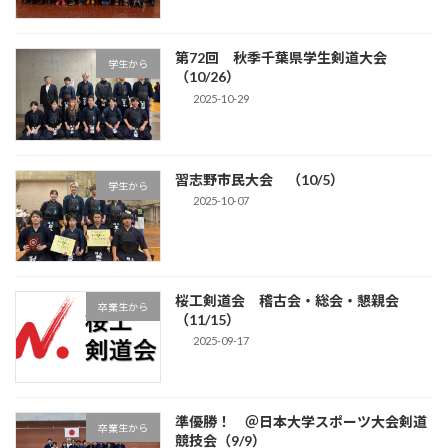
第72回 秋季千葉県学生剣道大会
学生から
（10/26）
2025-10-29
習志野市民大会 （10/5）
学生から
2025-10-07
桜工剣道会 稽古会・総会・懇親会
卒業生から
（11/15）
2025-09-17
準優勝！ ＠日本大学スポーツ大会剣道
卒業生から
競技会（9/9）