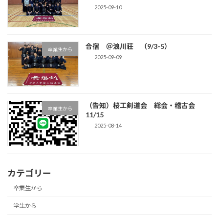
2025-09-10
合宿 ＠浪川荘 （9/3-5）
卒業生から
2025-09-09
（告知）桜工剣道会 総会・稽古会
卒業生から
11/15
2025-08-14
カテゴリー
卒業生から
学生から