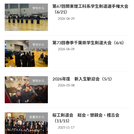
第67回関東理工科系学生剣道選手権大会
学生から
（6/21）
2026-06-29
第73回春季千葉県学生剣道大会（6/6）
学生から
2026-06-09
2026年度 新入生歓迎会（5/1）
学生から
2026-05-08
桜工剣道会 総会・懇親会・稽古会
卒業生から
（11/15）
2025-11-17